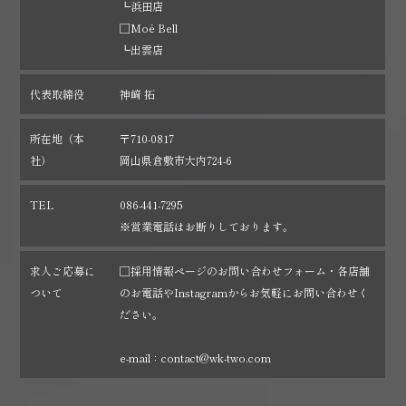
┗浜田店
□Moé Bell
┗出雲店
代表取締役
神﨑 拓
所在地（本
〒710-0817
社）
岡山県倉敷市大内724-6
TEL
086-441-7295
※営業電話はお断りしております。
求人ご応募に
□採用情報ページのお問い合わせフォーム・各店舗
ついて
のお電話やInstagramからお気軽にお問い合わせく
ださい。
e-mail：contact@wk-two.com